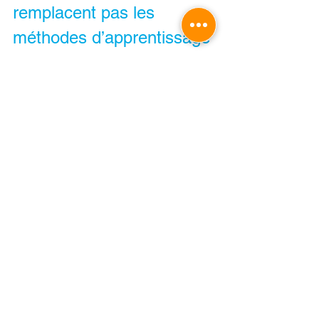
remplacent pas les 
méthodes d’apprentissage
Les aménagements 
scolaires sont 
précieux parce qu’ils permettent de 
compenser certaines difficultés. 
Cependant, ils 
ne remplacent pas
l’acquisition de compétences 
essentielles.
Un tiers-temps
 lors d’une évaluation 
peut réduire la pression
. En revanche,
 il 
n’apprend pas à mémoriser une leçon, à 
organiser ses devoirs ou à gérer son 
attention.
De nombreux élèves DYS ou TDAH ont 
besoin d’apprendre explicitement :
comment 
mémoriser plus 