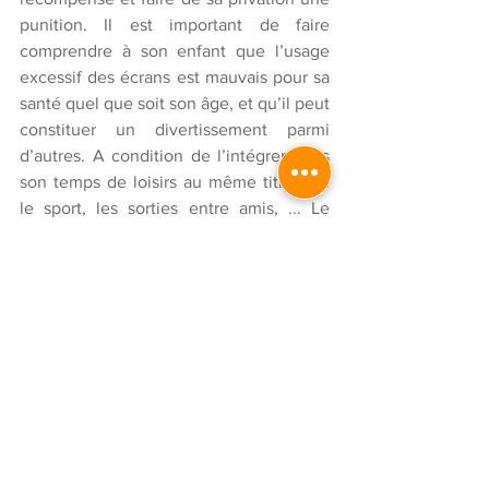
punition. Il est important de faire 
comprendre à son enfant que l’usage 
excessif des écrans est mauvais pour sa 
santé quel que soit son âge, et qu’il peut 
constituer un divertissement parmi 
d’autres. A condition de l’intégrer dans 
son temps de loisirs au même titre que 
le sport, les sorties entre amis, ... Le 
temps passé devant les écrans doit être 
contrôlé, en limitant le nombre de 
parties de jeu, le temps de connexion 
ou celui passé devant les dessins 
animés. Il en va de même du contenu : 
pourquoi ne pas discuter avec votre 
enfant ou votre adolescent de ce qu’il 
visionne et informer les plus jeunes des 
risques encourus ?