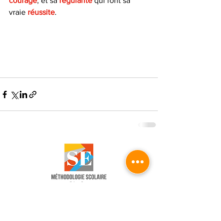
courage
, et sa 
régularité
 qui font sa 
vraie 
réussite
.