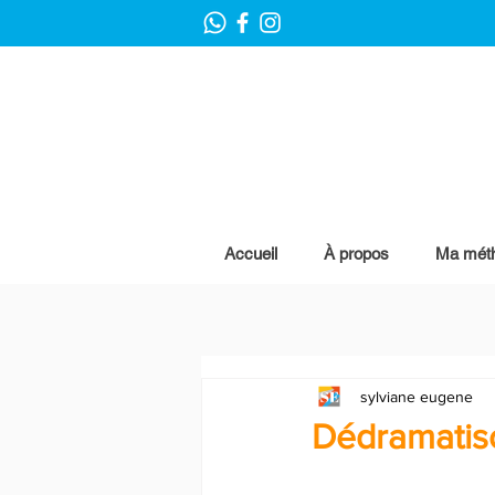
Accueil
À propos
Ma mét
sylviane eugene
Dédramatiso