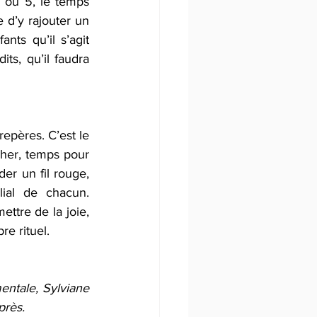
4 ou 5, le temps 
 d’y rajouter un 
ts qu’il s’agit 
ts, qu’il faudra 
repères. C’est le 
cher, temps pour 
der un fil rouge, 
ial de chacun. 
ettre de la joie, 
e rituel.  
ntale, Sylviane 
près.