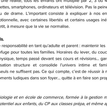
 une réalité, tous les enfants ont multiplié par 2, 3 ou 
ettes, smartphones, ordinateurs et télévision. Pas la peine
ou de drame. L’important consiste à expliquer à nos enfan
tionnelle, avec certaines libertés et certains usages inédi
tit, à mesure que la vie se normalise. 
ls.
 responsabilité en tant qu’adulte et parent : maintenir les 
refuge pour toutes les familles. Horaires du lever, du cou
é physique, temps passé devant ses cours et révisions... gar
ation structure et consolide l’univers intime et famil
 seuls ne suffisent pas. Ce qui compte, c’est de réussir à m
ments ludiques dans son foyer... quitte à en faire son propr
ologie et en école de commerce, formée à la gestion me
otentiel aux enfants, du CP aux classes prépa, et même a