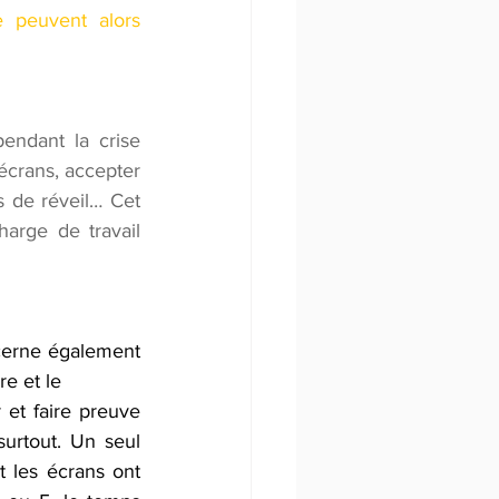
 peuvent alors 
endant la crise 
écrans, accepter 
 de réveil… Cet 
arge de travail 
cerne également 
e et le 
et faire preuve 
rtout. Un seul 
 les écrans ont 