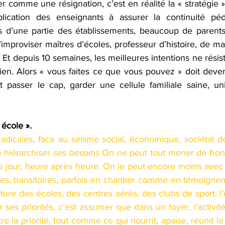
r comme une résignation, c’est en réalité la « stratégie »
mplication des enseignants à assurer la continuité péd
s d’une partie des établissements, beaucoup de parents
’improviser maîtres d’écoles, professeur d’histoire, de m
. Et depuis 10 semaines, les meilleures intentions ne résist
dien. Alors « vous faites ce que vous pouvez » doit deven
 passer le cap, garder une cellule familiale saine, unie
 école ». 
adicales, face au séisme social, économique, sociétal de
de hiérarchiser ses besoins On ne peut tout mener de front, 
ès jour, heure après heure. On le peut encore moins avec 
es, transitoires, parfois en chantier comme en témoignent
ture des écoles, des centres aérés, des clubs de sport, l’
r ses priorités, c’est assumer que dans un foyer, l’activité
e la priorité, tout comme ce qui nourrit, apaise, réunit la c