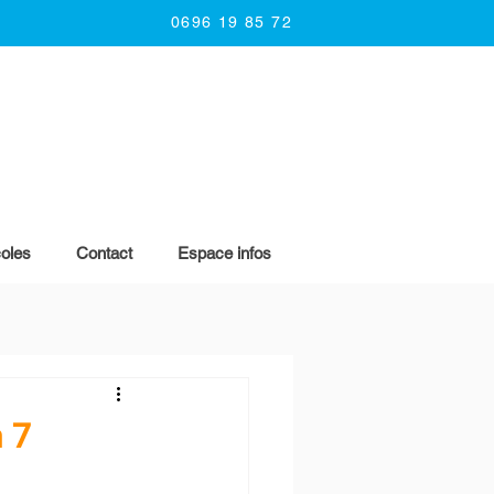
0696 19 85 72
oles
Contact
Espace infos
 7