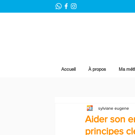
Accueil
À propos
Ma mét
sylviane eugene
Aider son e
principes c